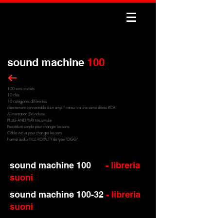
sound machine
100
100 sons stockés
10 clés
10 catégories différentes
directement connectable à un amplificateur via une sortie stéréo RCA
Alimentation 5V incluse
PLUG AND PLAY très simple
Procédure simple pour changer les sons
Câble inclus pour changer les sons
Format audio FREE ROYALTY de type "OGG".
sound machine
100
- libreria
suoni
sound machine
100-32
- libreria
suoni